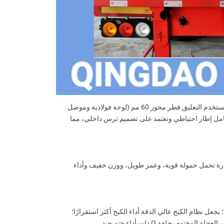
تم دمج الدافع الخلفي مع الإطار، مع لوحة تعزيز إضافية لضمان أن تكون السيارة أكثر أمانًا عند وقوع حادث أو انحصار السيارة في خندق طيني. يستخدم التعليق قطر محور 60 مم (لوحة فولاذية وموصل
 بحامل إطار احتياطي وتعتمد على تصميم ترس داخلي، مما
منخفض السبائك، وقدرة تحمل حمولة قوية، وعمر طويل، ووزن خفيف وأداء
عل نظام الكبح عالي الدقة أداء الكبح أكثر استقرارًا؛
بحلقة O ذات أداء ختم جيد.