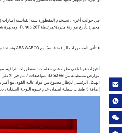
مجهزة بأذرع موازنة مفردة/مرتبطة Fuhua 28T، ومجهزة بنظام ABS WABCO 4S/2M لتحسين سلامة القيادة.
● تأتي المقطورات الراقية قياسيًا مع ABS WABCO وتستخدم 3 محاور Fuhua 13T
إضافة 3 طبقات سفلية لضمان عدم تشوه اللوحة السفلية، بحيث يمكن قيادة الرافعات الشوكية إلى اللوحة السفلية للتحميل والتفريغ.