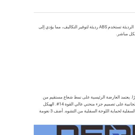
في الوقت الحاضر، معظم المقطورات شبه المقطورة في السوق غير متوافقة ولا تحتوي حتى على ABS لائق! حتى أن بعض مصانع المقطورات الرديئة تستخدم ABS رديئة لتوفير التكاليف، مما يؤدي إلى
شكل مباشر.
دعنا نلقي نظرة على معلمات المقطورة متوسطة المدى: تم تصميم المقطورة القياسية كمقطورة شبه مقطورة مسطحة بطول 13 مترًا. يعتمد العارضة الرئيسية على نمط شعاع مستقيم من
Baosteel بمواصفات 7 مم في الأعلى و9 مم في الأسفل و5 مم في العمودي. تتمتع بقوة عالية وصلابة عالية وقدرة تحمل أكبر. يعتمد العارضة الجانبية على تصميم جزء منحني عالي القوة 14#. الهيكل
الرئيسي للإطار مصنوع بالكامل من مواد عالية القوة، مع أكثر من 23 لكل مركبة؛ كل منها يستخدم 5 انحناءات لزيادة سطح التلامس مع اللوحة السفلية لحماية اللوحة السفلية من التشوه. أضف 3 نعومة