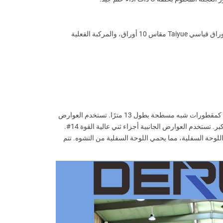
في جوانب أخرى، تستخدم المقطورة شبه القياسية إطارات Linglong/Chaoyang مقاس 12 بمواصفات 12R22.5، زنبرك الأوراق هو زنبرك أوراق قياسي Taiyue مقاس 10 أوراق، والمركبة الفعلية
أخيرًا، دعونا نلقي نظرة على معلمات المقطورات الراقية: تتوافق المقطورات الراقية مع المقطورات القياسية ومتوسطة المدى، وهي مصممة كمقطورات شبه مسطحة بطول 13 مترًا. تستخدم العوارض
عوارض مستقيمة من Baosteel بمواصفات 7 مم في الأعلى و9 مم في الأسفل و5 مم في الأعلى. تتمتع بقوة عالية وصلابة عالية وقدرة تحمل أكبر. تستخدم العوارض الجانبية أجزاء ثني عالية القوة 14#.
 لكل مركبة؛ يستخدم كل شعاع 5 انحناءات لزيادة سطح التلامس مع اللوحة السفلية، مما يحمي اللوحة السفلية من التشوه. تتم