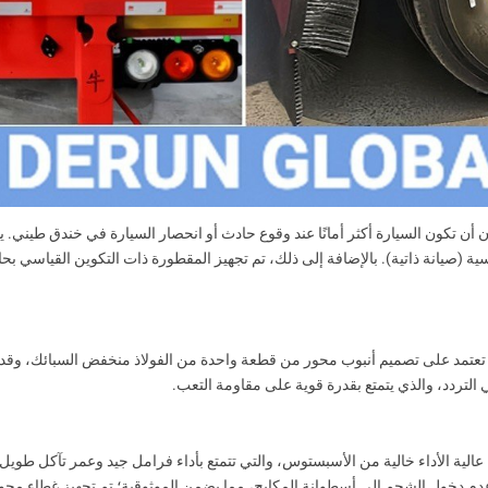
سية (صيانة ذاتية). بالإضافة إلى ذلك، تم تجهيز المقطورة ذات التكوين القياسي
ر المقطورة القياسي 3 محاور DERUN 13T، والتي تعتمد على تصميم أنبوب محور من قطعة واحدة من الفولاذ 
لتردد، والذي يتمتع بقدرة قوية على مقاومة التعب.
ية الأداء خالية من الأسبستوس، والتي تتمتع بأداء فرامل جيد وعمر تآكل طويل؛ يج
ل الشحم إلى أسطوانة المكابح، مما يضمن الموثوقية؛ تم تجهيز غطاء محور العجلة المختوم 