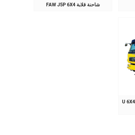
شاحنة قلابة FAW J5P 6X4
احنة قلابة على شكل حرف U 6X4