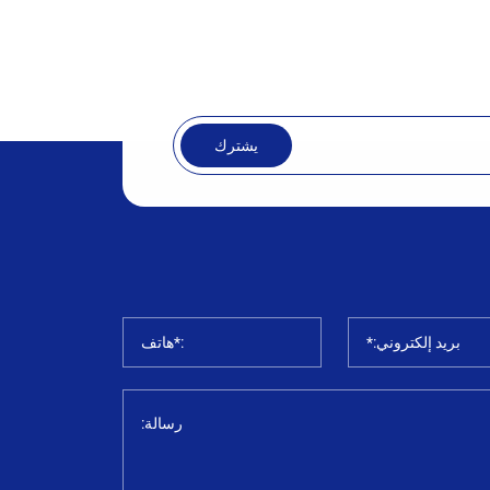
يشترك
بريد إلكتروني:*
:*هاتف
رسالة: