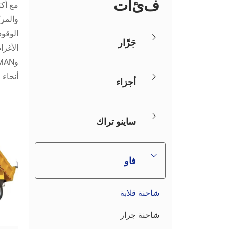
ف
ئ
ا
ت
والمر
الوقو
جَرَّار
أنحاء 
أجزاء
ساينو تراك
فاو
شاحنة قلابة
شاحنة جرار