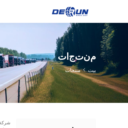
م
ن
ت
ج
ا
ت
بيت
منتجات