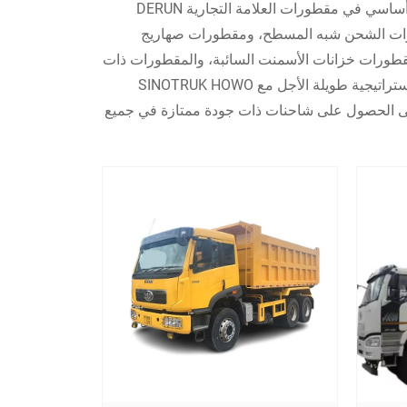
مع أكثر من 18 عامًا من الخبرة في التصدير. تتخصص شركة DERUN بشكل أساسي في مقطورات العلامة التجارية DERUN
رات الشحن شبه المسطح، ومقطورات صهاريج
طورات خزانات الأسمنت السائبة، والمقطورات ذات
الأغراض الخاصة والمقطورات شبه المسطح الأخرى، استنادًا إلى الشراكة الاستراتيجية طويلة الأجل مع SINOTRUK HOWO
FOTON، كما نساعد العملاء على الحصول على شاحنات ذات جودة ممتازة في جميع