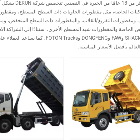
كبات الخاصة، مثل مقطورات الحاويات ذات السطح المسطح، ومقطو
د، ومقطورات التفريغ/القلاب، والمقطورات ذات السطح المنخفض، ومق
وSHACMAN وFAW وDONGFENG و Trucks
العالم بأفضل الأسعار المناسبة.