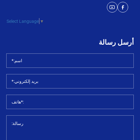
Select Language
▼
أرسل رسالة
اسم:*
بريد إلكتروني:*
:*هاتف
رسالة: