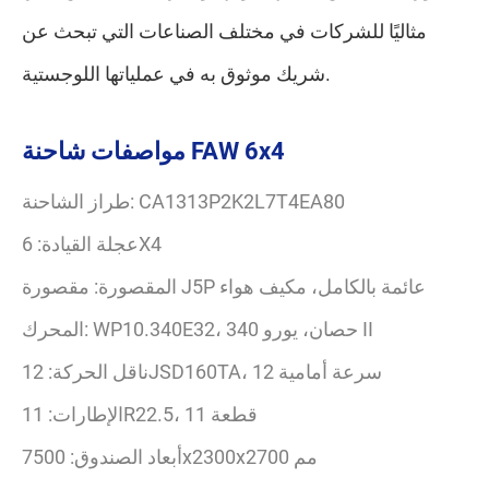
مثاليًا للشركات في مختلف الصناعات التي تبحث عن
شريك موثوق به في عملياتها اللوجستية.
مواصفات شاحنة FAW 6x4
طراز الشاحنة: CA1313P2K2L7T4EA80
عجلة القيادة: 6X4
المقصورة: مقصورة J5P عائمة بالكامل، مكيف هواء
المحرك: WP10.340E32، 340 حصان، يورو II
ناقل الحركة: 12JSD160TA، 12 سرعة أمامية
الإطارات: 11R22.5، 11 قطعة
أبعاد الصندوق: 7500x2300x2700 مم