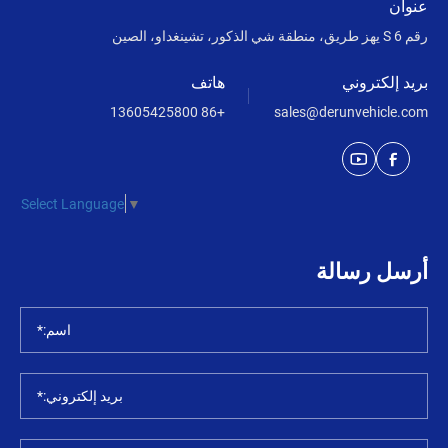
عنوان
رقم 6 S يهز طريق، منطقة شي الذكور، تشينغداو، الصين
بريد إلكتروني
هاتف
+86 13605425800
sales@derunvehicle.com
Select Language
▼
أرسل رسالة
اسم:*
بريد إلكتروني:*