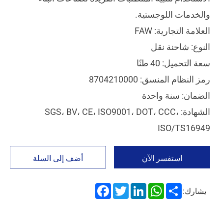
والخدمات اللوجستية.
العلامة التجارية: FAW
النوع: شاحنة نقل
سعة التحميل: 40 طنًا
رمز النظام المنسق: 8704210000
الضمان: سنة واحدة
الشهادة: SGS، BV، CE، ISO9001، DOT، CCC،
ISO/TS16949
استفسر الآن
أضف إلى السلة
Facebook
Twitter
LinkedIn
WhatsApp
Share
يشارك: