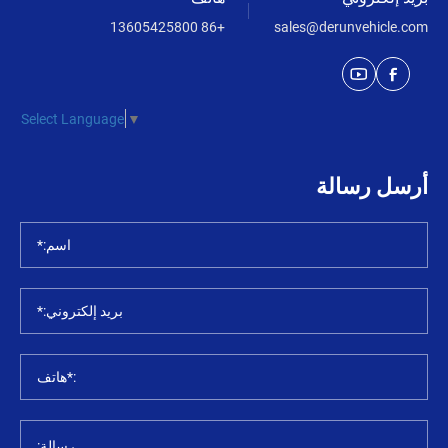
+86 13605425800
sales@derunvehicle.com
Select Language
▼
أرسل رسالة
اسم:*
بريد إلكتروني:*
:*هاتف
رسالة: