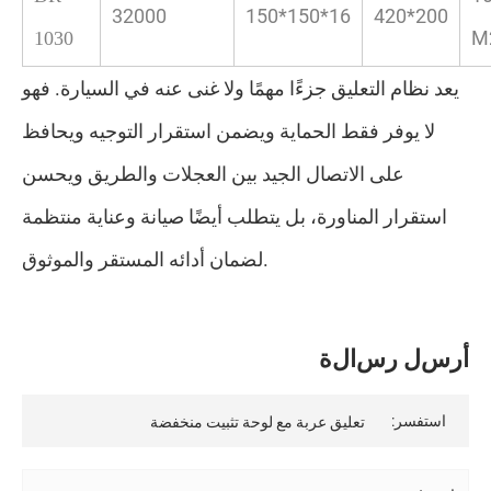
32000
150*150*16
420*200
M
1030
يعد نظام التعليق جزءًا مهمًا ولا غنى عنه في السيارة. فهو
لا يوفر فقط الحماية ويضمن استقرار التوجيه ويحافظ
على الاتصال الجيد بين العجلات والطريق ويحسن
استقرار المناورة، بل يتطلب أيضًا صيانة وعناية منتظمة
لضمان أدائه المستقر والموثوق.
أ
ر
س
ل
ر
س
ا
ل
ة
استفسر: