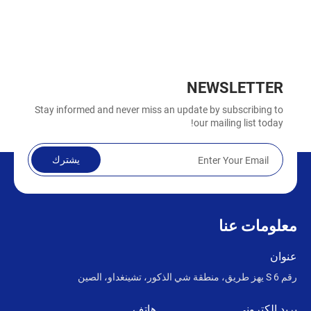
NEWSLETTER
Stay informed and never miss an update by subscribing to
our mailing list today!
يشترك
معلومات عنا
عنوان
رقم 6 S يهز طريق، منطقة شي الذكور، تشينغداو، الصين
بريد إلكتروني
هاتف