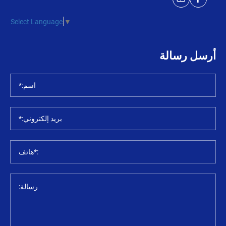
Select Language
▼
أرسل رسالة
اسم:*
بريد إلكتروني:*
:*هاتف
رسالة: