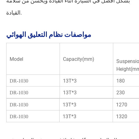
بشكل أفضل في السيارة أثناء القيادة ويحسن من سلامة
القيادة.
مواصفات نظام التعليق الهوائي
Model
Capacity(mm)
Suspensi
Height(m
13T*3
180
DR-1030
13T*3
230
DR-1030
13T*3
1270
DR-1030
13T*3
1320
DR-1030