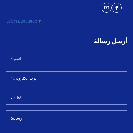
Select Language
▼
أرسل رسالة
اسم:*
بريد إلكتروني:*
:*هاتف
رسالة: