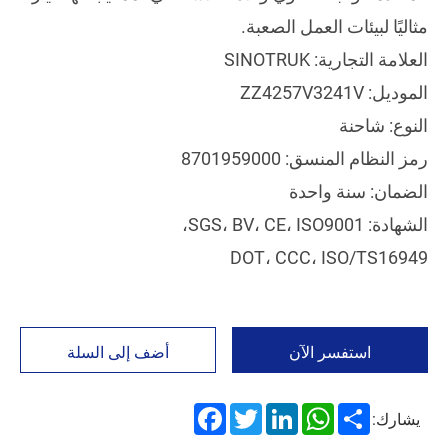
مثاليًا لبيئات العمل الصعبة.
العلامة التجارية: SINOTRUK
الموديل: ZZ4257V3241V
النوع: شاحنة
رمز النظام المنسق: 8701959000
الضمان: سنة واحدة
الشهادة: SGS، BV، CE، ISO9001،
DOT، CCC، ISO/TS16949
استفسر الآن
أضف إلى السلة
Facebook
Twitter
LinkedIn
WhatsApp
Share
يشارك: