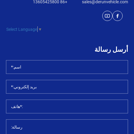
+86 13605425800
sales@derunvehicle.com
Select Language
▼
أرسل رسالة
اسم:*
بريد إلكتروني:*
:*هاتف
رسالة: