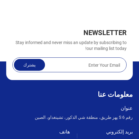
NEWSLETTER
Stay informed and never miss an update by subscribing to
our mailing list today!
يشترك
معلومات عنا
عنوان
رقم 6 S يهز طريق، منطقة شي الذكور، تشينغداو، الصين
بريد إلكتروني
هاتف