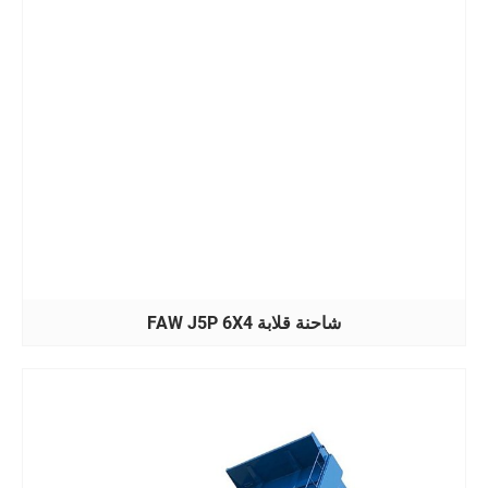
شاحنة قلابة FAW J5P 6X4