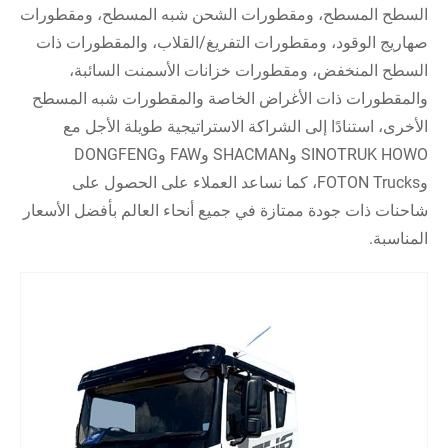
السطح المسطح، ومقطورات الشحن شبه المسطح، ومقطورات
صهاريج الوقود، ومقطورات التفريغ/القلاب، والمقطورات ذات
السطح المنخفض، ومقطورات خزانات الأسمنت السائبة،
والمقطورات ذات الأغراض الخاصة والمقطورات شبه المسطح
الأخرى، استنادًا إلى الشراكة الاستراتيجية طويلة الأجل مع
SINOTRUK HOWO وSHACMAN وFAW وDONGFENG
وFOTON Trucks، كما نساعد العملاء على الحصول على
شاحنات ذات جودة ممتازة في جميع أنحاء العالم بأفضل الأسعار
المناسبة.