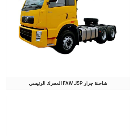
شاحنة جرار FAW J5P المحرك الرئيسي