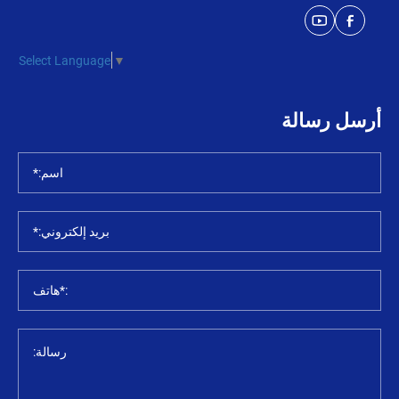
Select Language
▼
أرسل رسالة
اسم:*
بريد إلكتروني:*
:*هاتف
رسالة: