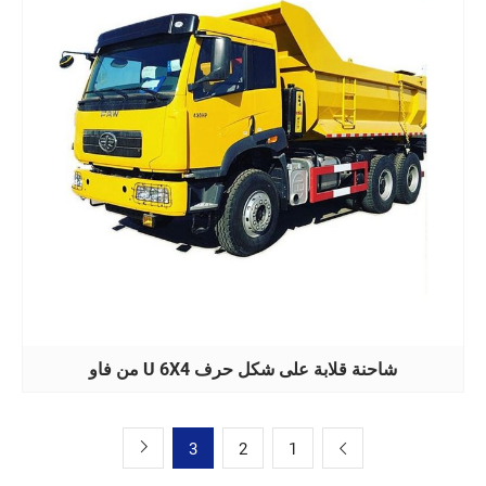
شاحنة قلابة على شكل حرف U 6X4 من فاو
3
2
1