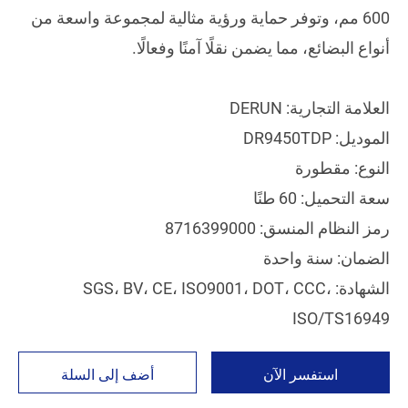
600 مم، وتوفر حماية ورؤية مثالية لمجموعة واسعة من
أنواع البضائع، مما يضمن نقلًا آمنًا وفعالًا.
العلامة التجارية: DERUN
الموديل: DR9450TDP
النوع: مقطورة
سعة التحميل: 60 طنًا
رمز النظام المنسق: 8716399000
الضمان: سنة واحدة
الشهادة: SGS، BV، CE، ISO9001، DOT، CCC،
ISO/TS16949
استفسر الآن
أضف إلى السلة