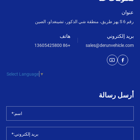
عنوان
رقم 6 S يهز طريق، منطقة شي الذكور، تشينغداو، الصين
بريد إلكتروني
هاتف
+86 13605425800
sales@derunvehicle.com
Select Language
▼
أرسل رسالة
اسم:*
بريد إلكتروني:*