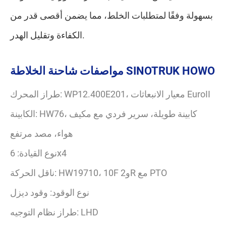
بسهولة وفقًا لمتطلبات الخلط، مما يضمن أقصى قدر من
الكفاءة وتقليل الهدر.
مواصفات شاحنة الخلاطة SINOTRUK HOWO
طراز المحرك: WP12.400E201، معيار الانبعاثات EuroII
الكابينة: HW76، كابينة طويلة، سرير فردي مع مكيف
هواء، مصد مرتفع
نوع القيادة: 6x4
ناقل الحركة: HW19710، 10F و2R مع PTO
نوع الوقود: وقود ديزل
طراز نظام التوجيه: LHD